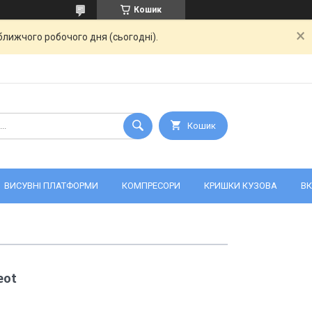
Кошик
ближчого робочого дня (сьогодні).
Кошик
ВИСУВНІ ПЛАТФОРМИ
КОМПРЕСОРИ
КРИШКИ КУЗОВА
ВК
eot