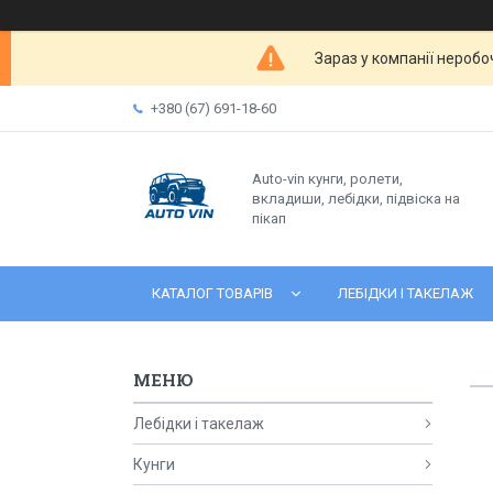
Зараз у компанії неробо
+380 (67) 691-18-60
Auto-vin кунги, ролети,
вкладиши, лебідки, підвіска на
пікап
КАТАЛОГ ТОВАРІВ
ЛЕБІДКИ І ТАКЕЛАЖ
Лебідки і такелаж
Кунги