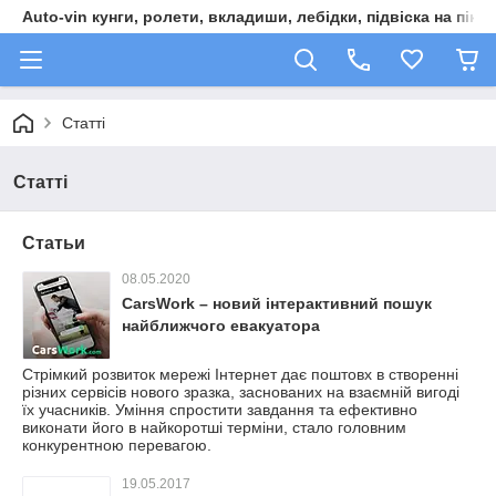
Auto-vin кунги, ролети, вкладиши, лебідки, підвіска на пікап
Статті
Статті
Статьи
08.05.2020
CarsWork – новий інтерактивний пошук
найближчого евакуатора
Стрімкий розвиток мережі Інтернет дає поштовх в створенні
різних сервісів нового зразка, заснованих на взаємній вигоді
їх учасників. Уміння спростити завдання та ефективно
виконати його в найкоротші терміни, стало головним
конкурентною перевагою.
19.05.2017