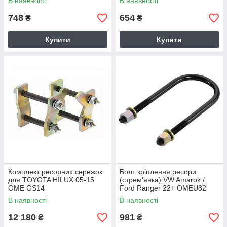
В наявності
В наявності
748
654
₴
₴
Купити
Купити
Комплект ресорних сережок
Болт кріплення ресори
для TOYOTA HILUX 05-15
(стрем'янка) VW Amarok /
OME GS14
Ford Ranger 22+ OMEU82
В наявності
В наявності
12 180
981
₴
₴