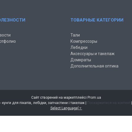
ОЛЕЗНОСТИ
ТОВАРНЫЕ КАТЕГОРИИ
вости
Тали
ртфолио
Компрессоры
Лебедки
Аксессуары и такелаж
Домкраты
Дополнительная оптика
Сайт створений на маркетплейсі
Prom.ua
Інтернет магазин AUTO-VIN - кунги для пікапів, лебідки, запчастини і такелаж |
Поскаржитися на контент
Select Language
▼