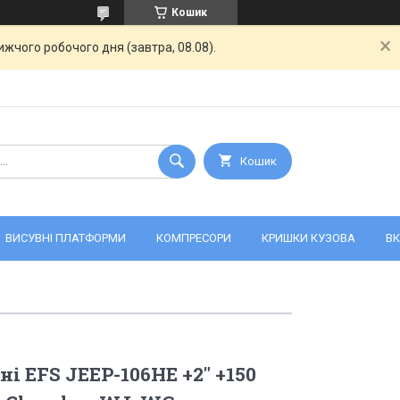
Кошик
жчого робочого дня (завтра, 08.08).
Кошик
ВИСУВНІ ПЛАТФОРМИ
КОМПРЕСОРИ
КРИШКИ КУЗОВА
ВК
і EFS JEEP-106HE +2" +150