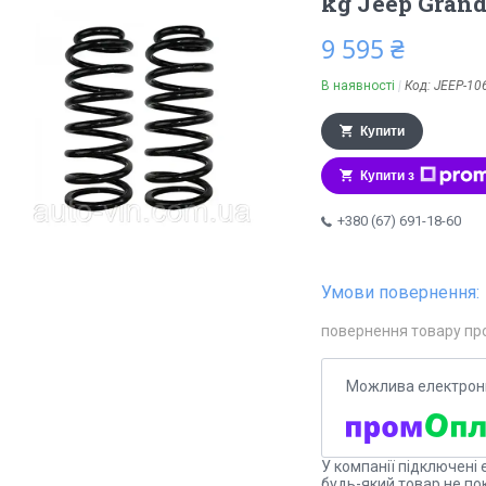
kg Jeep Gran
9 595 ₴
В наявності
Код:
JEEP-10
Купити
Купити з
+380 (67) 691-18-60
повернення товару пр
У компанії підключені 
будь-який товар не по