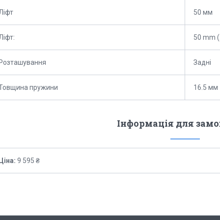
Ліфт
50 мм
Ліфт:
50 mm (
Розташування
Задні
Товщина пружини
16.5 мм
Інформація для зам
Ціна:
9 595 ₴