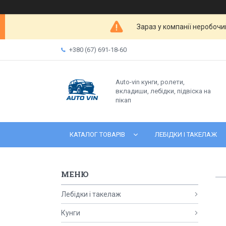
Зараз у компанії неробочи
+380 (67) 691-18-60
Auto-vin кунги, ролети,
вкладиши, лебідки, підвіска на
пікап
КАТАЛОГ ТОВАРІВ
ЛЕБІДКИ І ТАКЕЛАЖ
Лебідки і такелаж
Кунги