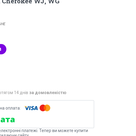
d Cherokee WJ, WG
6HE
отягом 14 днів
за домовленістю
електронні платежі. Тепер ви можете купити
кидаючи сайту.