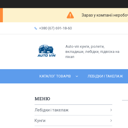
Зараз у компанії неробо
+380 (67) 691-18-60
Auto-vin кунги, ролети,
вкладиши, лебідки, підвіска на
пікап
КАТАЛОГ ТОВАРІВ
ЛЕБІДКИ І ТАКЕЛАЖ
Лебідки і такелаж
Кунги