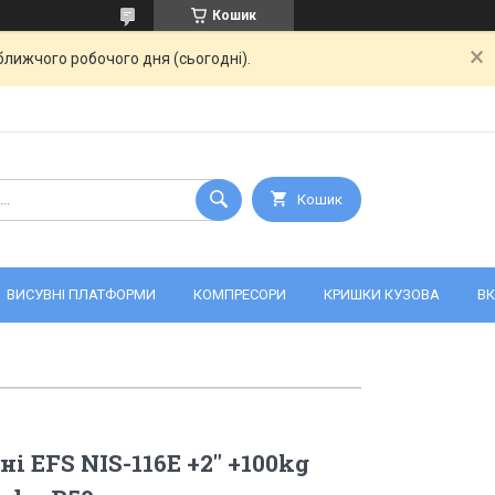
Кошик
ближчого робочого дня (сьогодні).
Кошик
ВИСУВНІ ПЛАТФОРМИ
КОМПРЕСОРИ
КРИШКИ КУЗОВА
ВК
 EFS NIS-116E +2" +100kg