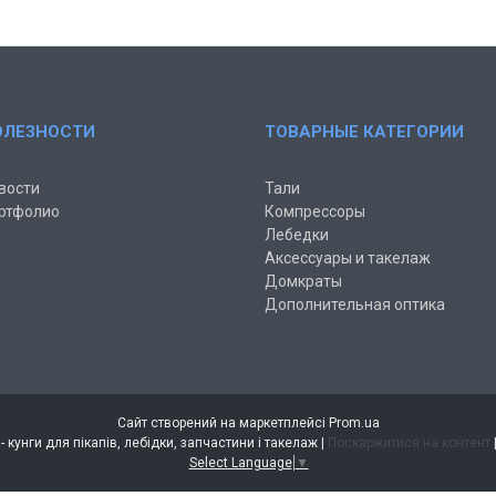
ОЛЕЗНОСТИ
ТОВАРНЫЕ КАТЕГОРИИ
вости
Тали
ртфолио
Компрессоры
Лебедки
Аксессуары и такелаж
Домкраты
Дополнительная оптика
Сайт створений на маркетплейсі
Prom.ua
Інтернет магазин AUTO-VIN - кунги для пікапів, лебідки, запчастини і такелаж |
Поскаржитися на контент
Select Language
▼