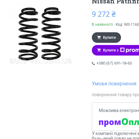
Nissan Pathfi
9 272 ₴
В наявності
Код:
NIS-116
Купити
Купити з
+380 (67) 691-18-60
повернення товару пр
У компанії підключені 
будь-який товар не по