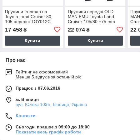
Пружини Ironman на
Пружини передні OLD
Пруж
Toyota Land Cruiser 80,
MAN EMU Toyota Land
MAN
105 передні TOY012C
Cruiser-105/80 +75 mm
Crui
OME 2418
OME
17 458
22 074
22 
₴
₴
Купити
Купити
Про нас
Рейтинг не сформований
Менше 5 відгуків за останній рік
Працює з 07.06.2016
м. Вінниця
вул. Юківка 109Б, Вінниця, Україна
Контакти
Сьогодні працює з 09:00 до 18:00
Показати весь графік роботи