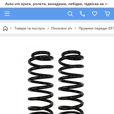
Auto-vin кунги, ролети, вкладиши, лебідки, підвіска на пікап
Товари та послуги
Посилені з/ч
Пружини передні EFS