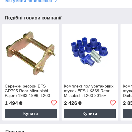
Всі умови повернення
Подібні товари компанії
Сережки ресори EFS
Комплект поліуретанових
Комп
GR795 Rear Mitsubishi
втулок EFS UK869 Rear
втул
Pajero 1983-1996, L200
Mitsubishi L200 2015+
Daih
Triton 1987-2015
1 494
2 426
2 8
₴
₴
Купити
Купити
Про нас