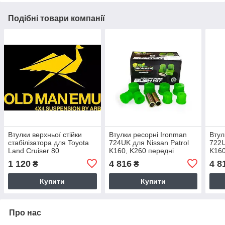
Подібні товари компанії
Втулки верхньої стійки
Втулки ресорні Ironman
Втул
стабілізатора для Toyota
724UK для Nissan Patrol
722U
Land Cruiser 80
K160, K260 передні
K160
OMESB0051
1 120
4 816
4 8
₴
₴
Купити
Купити
Про нас