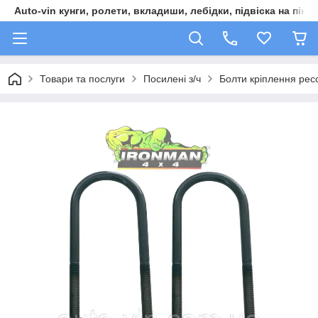
Auto-vin кунги, ролети, вкладиши, лебідки, підвіска на пікап
Товари та послуги
Посилені з/ч
Болти кріплення ре