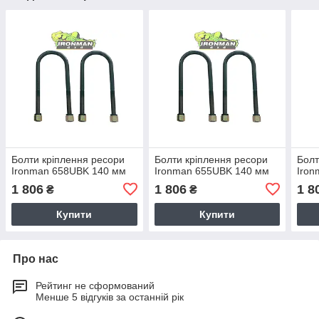
Болти кріплення ресори
Болти кріплення ресори
Болт
Ironman 658UBK 140 мм
Ironman 655UBK 140 мм
Iron
1 806
1 806
1 8
₴
₴
Купити
Купити
Про нас
Рейтинг не сформований
Менше 5 відгуків за останній рік