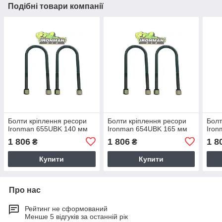
Подібні товари компанії
Болти кріплення ресори
Болти кріплення ресори
Болт
Ironman 655UBK 140 мм
Ironman 654UBK 165 мм
Iro
1 806
1 806
1 8
₴
₴
Купити
Купити
Про нас
Рейтинг не сформований
Менше 5 відгуків за останній рік