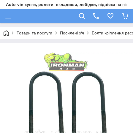
Auto-vin кунги, ролети, вкладиши, лебідки, підвіска на пікап
Товари та послуги
Посилені з/ч
Болти кріплення ре