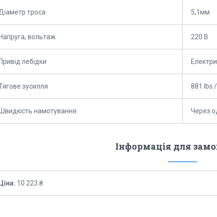
Діаметр троса
5,1мм
Напруга, вольтаж
220 В
Привід лебідки
Електр
Тягове зусилля
881 lbs 
Швидкість намотування
Через о
Інформація для зам
Ціна:
10 223 ₴