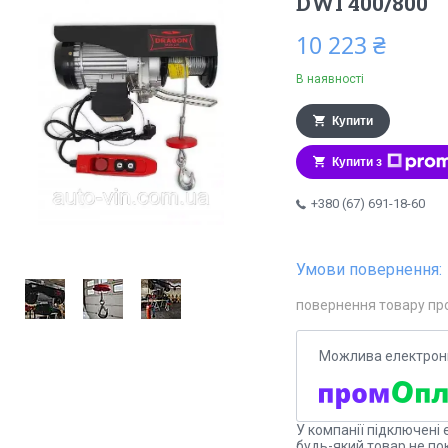
DWI 400/800
10 223 ₴
В наявності
Купити
Купити з
+380 (67) 691-18-60
повернення товару пр
У компанії підключені 
будь-який товар не по