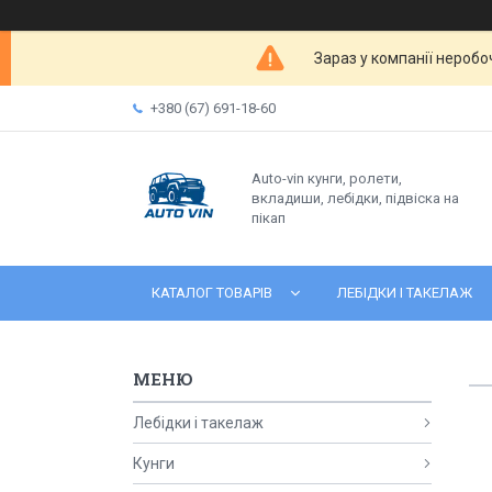
Зараз у компанії неробо
+380 (67) 691-18-60
Auto-vin кунги, ролети,
вкладиши, лебідки, підвіска на
пікап
КАТАЛОГ ТОВАРІВ
ЛЕБІДКИ І ТАКЕЛАЖ
Лебідки і такелаж
Кунги