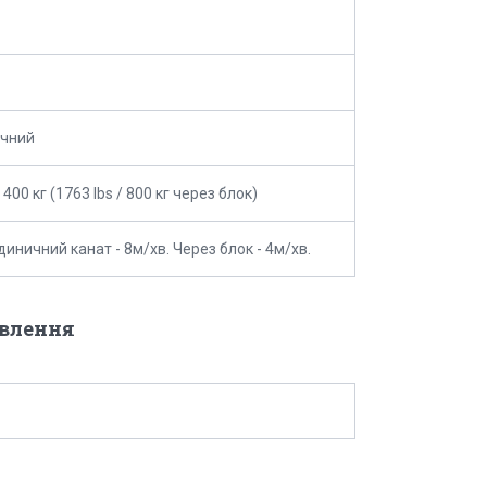
ичний
/ 400 кг (1763 lbs / 800 кг через блок)
диничний канат - 8м/хв. Через блок - 4м/хв.
овлення