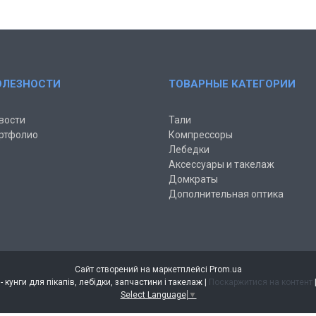
ОЛЕЗНОСТИ
ТОВАРНЫЕ КАТЕГОРИИ
вости
Тали
ртфолио
Компрессоры
Лебедки
Аксессуары и такелаж
Домкраты
Дополнительная оптика
Сайт створений на маркетплейсі
Prom.ua
Інтернет магазин AUTO-VIN - кунги для пікапів, лебідки, запчастини і такелаж |
Поскаржитися на контент
Select Language
▼