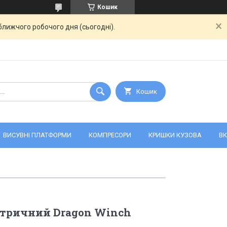
Кошик
ближчого робочого дня (сьогодні).
Кошик
ВИСУВНІ ПЛАТФОРМИ
КОМПРЕСОРИ
КРИШКИ КУЗОВА
ВК
ктричний Dragon Winch