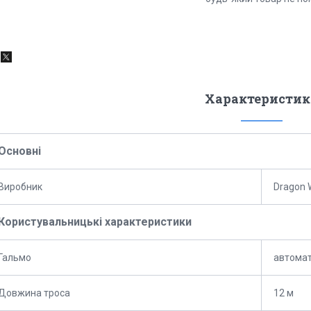
Характеристик
Основні
Виробник
Dragon 
Користувальницькі характеристики
Гальмо
автома
Довжина троса
12 м