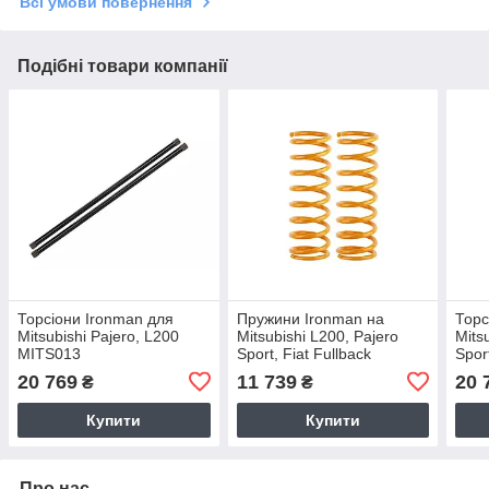
Всі умови повернення
Подібні товари компанії
Торсіони Ironman для
Пружини Ironman на
Торс
Mitsubishi Pajero, L200
Mitsubishi L200, Pajero
Mits
MITS013
Sport, Fiat Fullback
Spor
передні MITS040B
20 769
11 739
20 
₴
₴
Купити
Купити
Про нас