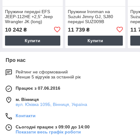
Пружини передні EFS
Пружини Ironman на
Пруж
JEEP-112HE +2,5" Jeep
Suzuki Jimny GJ, SJ80
Suzu
Wrangler JK (long)
передні SUZ009B
пер
10 242
11 739
11 
₴
₴
Купити
Купити
Про нас
Рейтинг не сформований
Менше 5 відгуків за останній рік
Працює з 07.06.2016
м. Вінниця
вул. Юківка 109Б, Вінниця, Україна
Контакти
Сьогодні працює з 09:00 до 14:00
Показати весь графік роботи