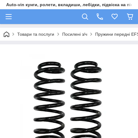
Auto-vin кунги, ролети, вкладиши, лебідки, підвіска на пікап
Товари та послуги
Посилені з/ч
Пружини передні EFS