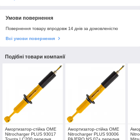
Умови повернення
Повернення товару впродовж 14 днів за домовленістю
Всі умови повернення
Подібні товари компанії
Амортизатор-стійка OME
Амортизатор-стійка OME
Амор
Nitrocharger PLUS 93017
Nitrocharger PLUS 93006
Nitr
Toyota LC200 передня
PAJERO NS 07+ передня
Mits