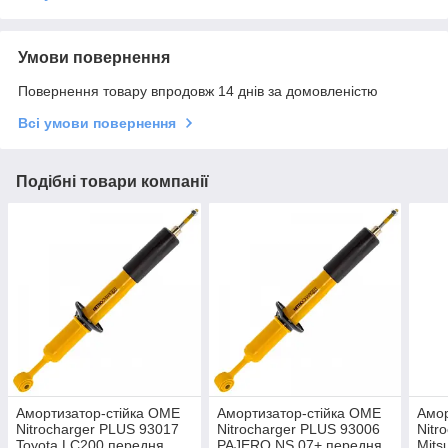
Умови повернення
Повернення товару впродовж 14 днів за домовленістю
Всі умови повернення
Подібні товари компанії
Амортизатор-стійка OME
Амортизатор-стійка OME
Амор
Nitrocharger PLUS 93017
Nitrocharger PLUS 93006
Nitr
Toyota LC200 передня
PAJERO NS 07+ передня
Mits