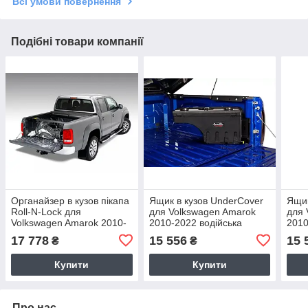
Всі умови повернення
Подібні товари компанії
Органайзер в кузов пікапа
Ящик в кузов UnderCover
Ящик
Roll-N-Lock для
для Volkswagen Amarok
для 
Volkswagen Amarok 2010-
2010-2022 водійська
2010
2022 CM750
сторона SC700D
сто
17 778
15 556
15 
₴
₴
Купити
Купити
Про нас