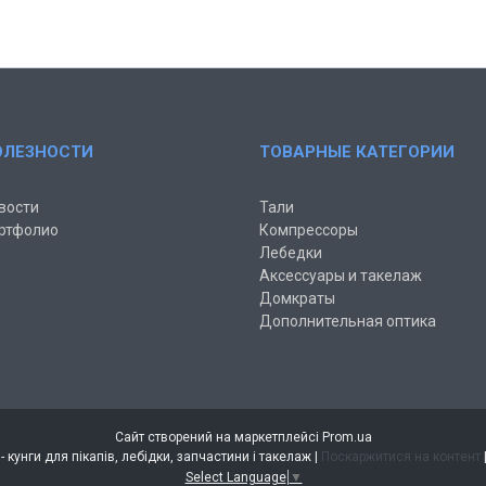
ОЛЕЗНОСТИ
ТОВАРНЫЕ КАТЕГОРИИ
вости
Тали
ртфолио
Компрессоры
Лебедки
Аксессуары и такелаж
Домкраты
Дополнительная оптика
Сайт створений на маркетплейсі
Prom.ua
Інтернет магазин AUTO-VIN - кунги для пікапів, лебідки, запчастини і такелаж |
Поскаржитися на контент
Select Language
▼