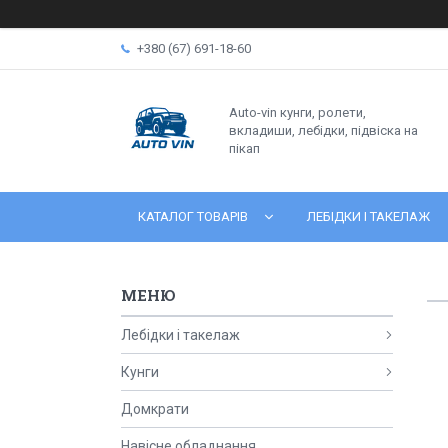
+380 (67) 691-18-60
Auto-vin кунги, ролети,
вкладиши, лебідки, підвіска на
пікап
КАТАЛОГ ТОВАРІВ
ЛЕБІДКИ І ТАКЕЛАЖ
Лебідки і такелаж
Кунги
Домкрати
Навісне обладнання