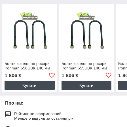
Болти кріплення ресори
Болти кріплення ресори
Болт
Ironman 658UBK 140 мм
Ironman 655UBK 140 мм
Iron
1 806
1 806
1 8
₴
₴
Купити
Купити
Про нас
Рейтинг не сформований
Менше 5 відгуків за останній рік