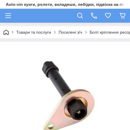
Auto-vin кунги, ролети, вкладиши, лебідки, підвіска на пікап
Товари та послуги
Посилені з/ч
Болт кріплення ресо