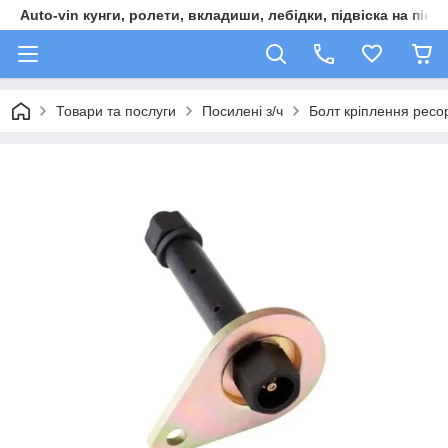
Auto-vin кунги, ролети, вкладиши, лебідки, підвіска на пікап
Товари та послуги
Посилені з/ч
Болт кріплення ресо