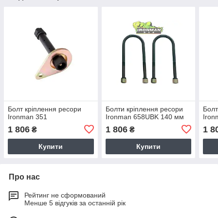
Болт кріплення ресори
Болти кріплення ресори
Болт
Ironman 351
Ironman 658UBK 140 мм
Iron
1 806
1 806
1 8
₴
₴
Купити
Купити
Про нас
Рейтинг не сформований
Менше 5 відгуків за останній рік