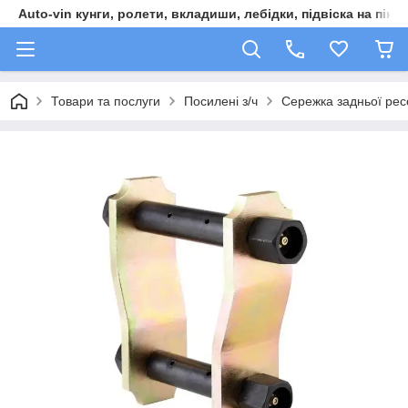
Auto-vin кунги, ролети, вкладиши, лебідки, підвіска на пікап
Товари та послуги
Посилені з/ч
Сережка задньої рес