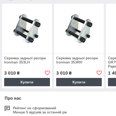
Сережка задньої ресори
Сережка задньої ресори
Сер
Ironman 353LH
Ironman 353RH
GR79
Paje
Trit
3 010
3 010
1 4
₴
₴
Купити
Купити
Про нас
Рейтинг не сформований
Менше 5 відгуків за останній рік