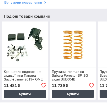
Всі умови повернення
Подібні товари компанії
Кронштейн подовження
Пружини Ironman на
Пруж
задньої тяги Панара
Subaru Forester SF, SG
Suzu
Suzuki Jimny 2019+ ОМE
задні SUB004B
SUZ
FK96
11 481
11 739
11 
₴
₴
Купити
Купити