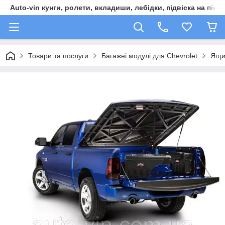
Auto-vin кунги, ролети, вкладиши, лебідки, підвіска на пікап
Товари та послуги
Багажні модулі для Chevrolet
Ящик