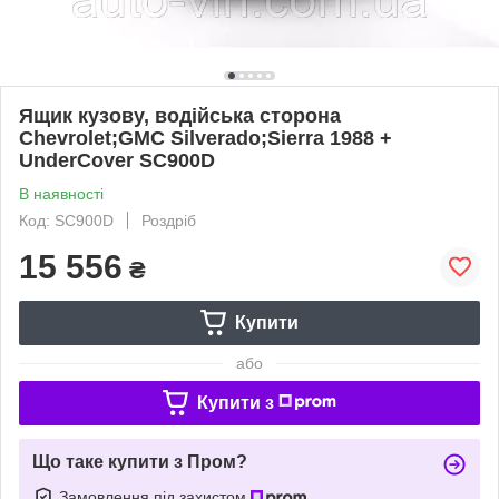
Ящик кузову, водійська сторона
Chevrolet;GMC Silverado;Sierra 1988 +
UnderCover SC900D
В наявності
Код: SC900D
Роздріб
15 556
₴
Купити
або
Купити з
Що таке купити з Пром?
Замовлення під захистом