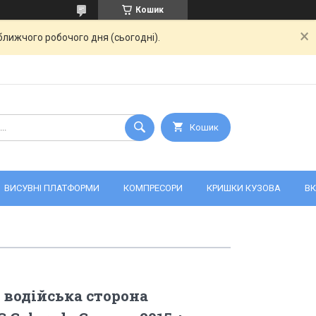
Кошик
ближчого робочого дня (сьогодні).
Кошик
ВИСУВНІ ПЛАТФОРМИ
КОМПРЕСОРИ
КРИШКИ КУЗОВА
ВК
 водійська сторона