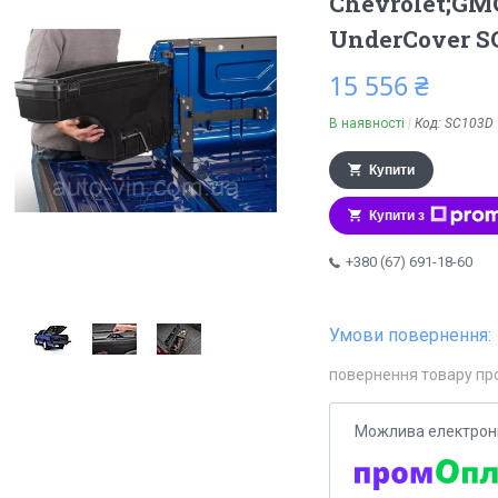
Chevrolet;GMC
UnderCover S
15 556 ₴
В наявності
Код:
SC103D
Купити
Купити з
+380 (67) 691-18-60
повернення товару пр