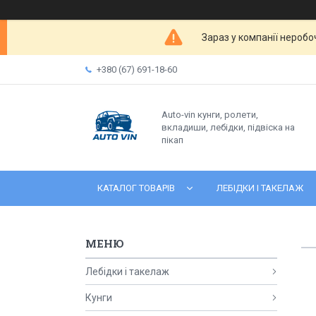
Зараз у компанії неробо
+380 (67) 691-18-60
Auto-vin кунги, ролети,
вкладиши, лебідки, підвіска на
пікап
КАТАЛОГ ТОВАРІВ
ЛЕБІДКИ І ТАКЕЛАЖ
Лебідки і такелаж
Кунги