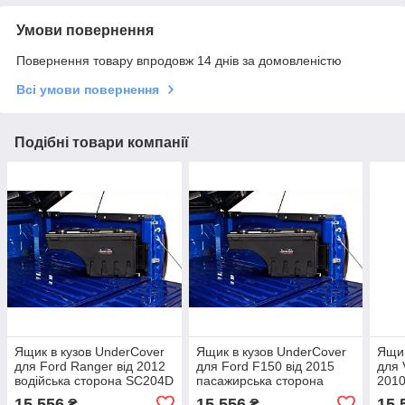
Умови повернення
Повернення товару впродовж 14 днів за домовленістю
Всі умови повернення
Подібні товари компанії
Ящик в кузов UnderCover
Ящик в кузов UnderCover
Ящик
для Ford Ranger від 2012
для Ford F150 від 2015
для 
водійська сторона SC204D
пасажирська сторона
2010
SC203P
сто
15 556
15 556
15 
₴
₴