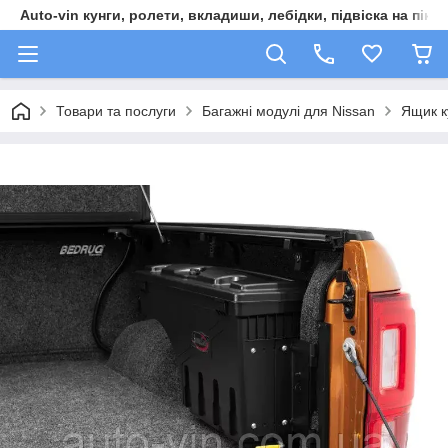
Auto-vin кунги, ролети, вкладиши, лебідки, підвіска на пікап
Товари та послуги
Багажні модулі для Nissan
Ящик к