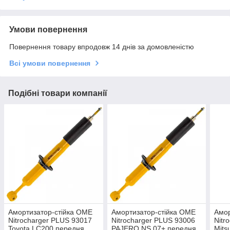
Умови повернення
Повернення товару впродовж 14 днів за домовленістю
Всі умови повернення
Подібні товари компанії
Амортизатор-стійка OME
Амортизатор-стійка OME
Амор
Nitrocharger PLUS 93017
Nitrocharger PLUS 93006
Nitr
Toyota LC200 передня
PAJERO NS 07+ передня
Mits