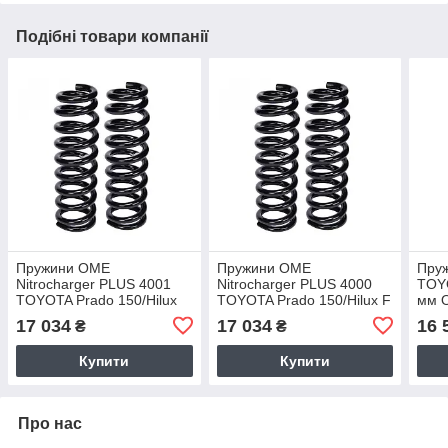
Подібні товари компанії
Пружини OME
Пружини OME
Пру
Nitrocharger PLUS 4001
Nitrocharger PLUS 4000
TOY
TOYOTA Prado 150/Hilux
TOYOTA Prado 150/Hilux F
мм 
05-15 F
17 034
17 034
16 
₴
₴
Купити
Купити
Про нас