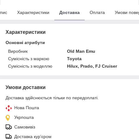
пис
Характеристики
Доставка
Оплата
Умови пове
Характеристики
Основні атрибути
Виробник
Old Man Emu
Сумісність з маркою
Toyota
Сумісність з моделлю
Hilux, Prado, FJ Cruiser
Умови доставки
Доставка здійснюється тільки по передоплаті.
Нова Пошта
Укрпошта
Самовивіз
Доставка кур'єром