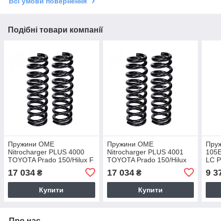
Всі умови повернення
Подібні товари компанії
Пружини OME
Пружини OME
Пруж
Nitrocharger PLUS 4000
Nitrocharger PLUS 4001
105E
TOYOTA Prado 150/Hilux F
TOYOTA Prado 150/Hilux
LC P
05-15 F
Crui
17 034
17 034
9 3
₴
₴
Купити
Купити
Про нас