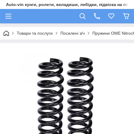
Auto-vin кунги, ролети, вкладиши, лебідки, підвіска на пікап
Товари та послуги
Посилені з/ч
Пружини OME Nitroch