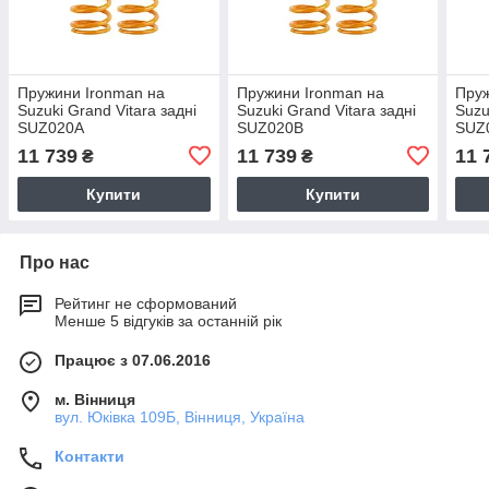
Пружини Ironman на
Пружини Ironman на
Пруж
Suzuki Grand Vitara задні
Suzuki Grand Vitara задні
Suzu
SUZ020A
SUZ020B
SUZ
11 739
11 739
11 
₴
₴
Купити
Купити
Про нас
Рейтинг не сформований
Менше 5 відгуків за останній рік
Працює з 07.06.2016
м. Вінниця
вул. Юківка 109Б, Вінниця, Україна
Контакти