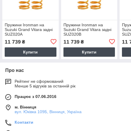
Пружини Ironman на
Пружини Ironman на
Пруж
Suzuki Grand Vitara задні
Suzuki Grand Vitara задні
Suzu
SUZ020A
SUZ020B
SUZ
11 739
11 739
11 
₴
₴
Купити
Купити
Про нас
Рейтинг не сформований
Менше 5 відгуків за останній рік
Працює з 07.06.2016
м. Вінниця
вул. Юківка 109Б, Вінниця, Україна
Контакти