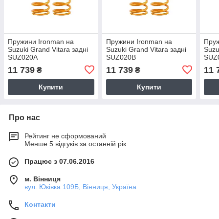
Пружини Ironman на
Пружини Ironman на
Пруж
Suzuki Grand Vitara задні
Suzuki Grand Vitara задні
Suzu
SUZ020A
SUZ020B
SUZ
11 739
11 739
11 
₴
₴
Купити
Купити
Про нас
Рейтинг не сформований
Менше 5 відгуків за останній рік
Працює з 07.06.2016
м. Вінниця
вул. Юківка 109Б, Вінниця, Україна
Контакти