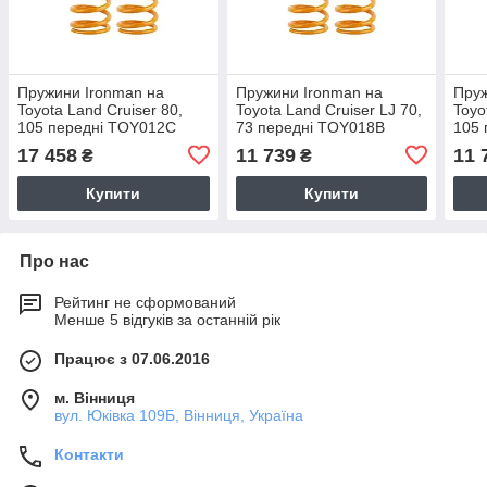
Пружини Ironman на
Пружини Ironman на
Пруж
Toyota Land Cruiser 80,
Toyota Land Cruiser LJ 70,
Toyo
105 передні TOY012C
73 передні TOY018B
105 
17 458
11 739
11 
₴
₴
Купити
Купити
Про нас
Рейтинг не сформований
Менше 5 відгуків за останній рік
Працює з 07.06.2016
м. Вінниця
вул. Юківка 109Б, Вінниця, Україна
Контакти