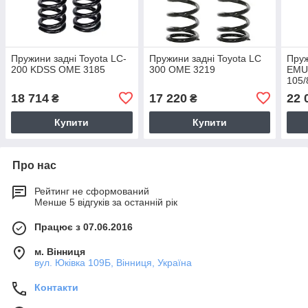
Пружини задні Toyota LC-
Пружини задні Toyota LC
Пру
200 KDSS OME 3185
300 OME 3219
EMU 
105
18 714
17 220
22 
₴
₴
Купити
Купити
Про нас
Рейтинг не сформований
Менше 5 відгуків за останній рік
Працює з 07.06.2016
м. Вінниця
вул. Юківка 109Б, Вінниця, Україна
Контакти