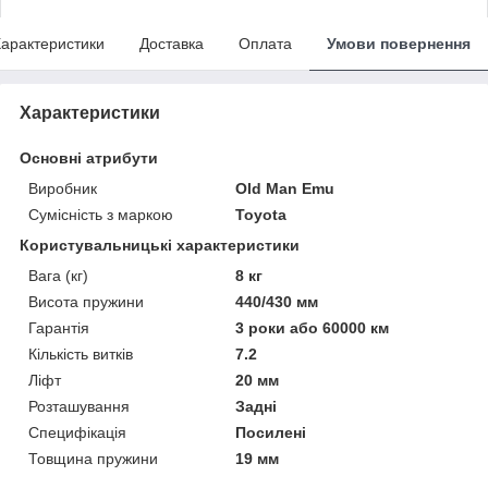
арактеристики
Доставка
Оплата
Умови повернення
Характеристики
Основні атрибути
Виробник
Old Man Emu
Сумісність з маркою
Toyota
Користувальницькі характеристики
Вага (кг)
8 кг
Висота пружини
440/430 мм
Гарантія
3 роки або 60000 км
Кількість витків
7.2
Ліфт
20 мм
Розташування
Задні
Специфікація
Посилені
Товщина пружини
19 мм