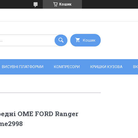
Кошик
Кошик
ВИСУВНІ ПЛАТФОРМИ
КОМПРЕСОРИ
КРИШКИ КУЗОВА
ВК
едні OME FORD Ranger
ome2998