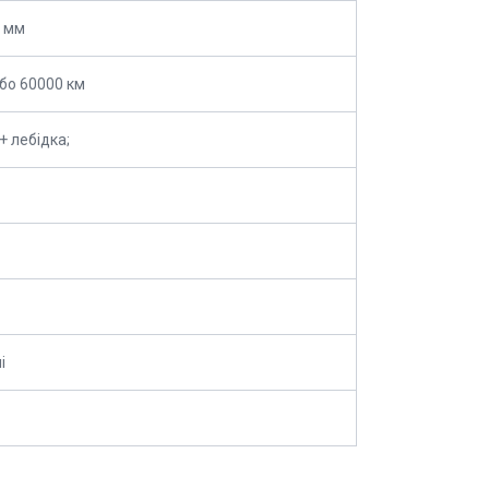
 мм
або 60000 км
+ лебідка;
і