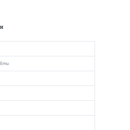
и
 Emu