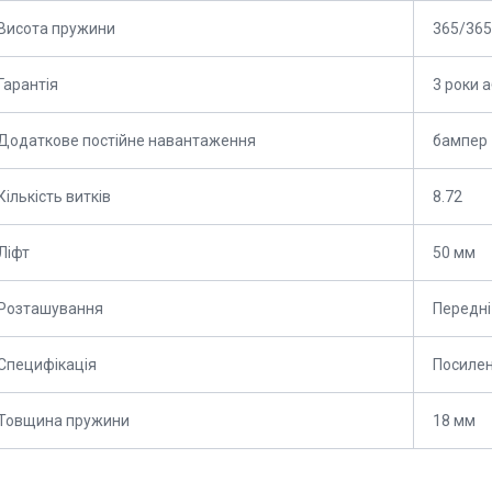
Висота пружини
365/365
Гарантія
3 роки 
Додаткове постійне навантаження
бампер 
Кількість витків
8.72
Ліфт
50 мм
Розташування
Передні
Специфікація
Посилен
Товщина пружини
18 мм