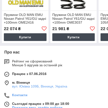
Пружини OLD MAN EMU
Пружини OLD MAN EMU
Пру
Nissan Patrol Y61/GU задні
Nissan Patrol Y61/GU задні
EMU 
+100mm OME2416
+100mm OME3037
105
22 074
21 981
22 
₴
₴
Купити
Купити
Про нас
Рейтинг не сформований
Менше 5 відгуків за останній рік
Працює з 07.06.2016
м. Вінниця
вул. Юківка 109Б, Вінниця, Україна
Контакти
Сьогодні працює з 09:00 до 18:00
Показати весь графік роботи