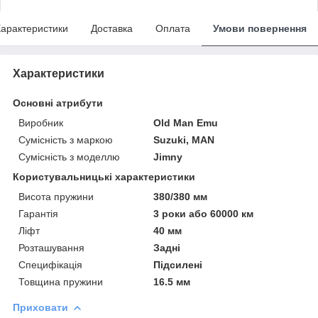
арактеристики
Доставка
Оплата
Умови повернення
Характеристики
Основні атрибути
Виробник
Old Man Emu
Сумісність з маркою
Suzuki, MAN
Сумісність з моделлю
Jimny
Користувальницькі характеристики
Висота пружини
380/380 мм
Гарантія
3 роки або 60000 км
Ліфт
40 мм
Розташування
Задні
Специфікація
Підсилені
Товщина пружини
16.5 мм
Приховати