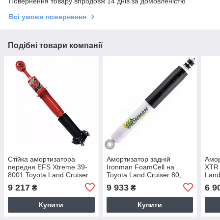
Повернення товару впродовж 14 днів за домовленістю
Всі умови повернення
Подібні товари компанії
Стійка амортизатора
Амортизатор задній
Амор
передня EFS Xtreme 39-
Ironman FoamCell на
XTR 
8001 Toyota Land Cruiser
Toyota Land Cruiser 80,
Land
200
105 масляний 24682LFE
9 217
9 933
6 9
₴
₴
Купити
Купити