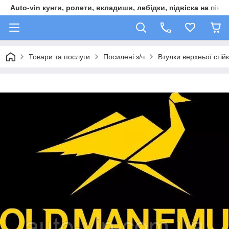
Auto-vin кунги, ролети, вкладиши, лебідки, підвіска на пікап
Товари та послуги
Посилені з/ч
Втулки верхньої стій