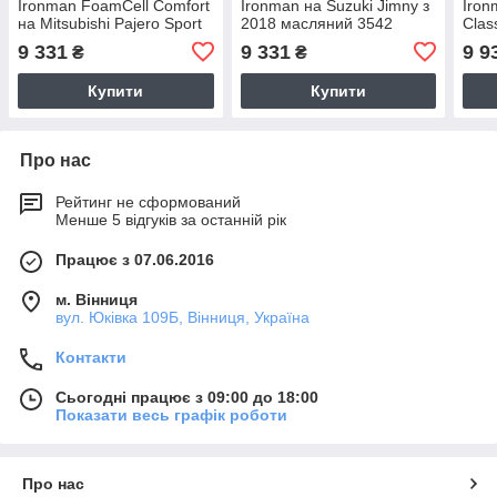
Ironman FoamCell Comfort
Ironman на Suzuki Jimny з
Iron
на Mitsubishi Pajero Sport
2018 масляний 3542
Clas
масляний 24645FEC
9 331
9 331
9 9
₴
₴
Купити
Купити
Про нас
Рейтинг не сформований
Менше 5 відгуків за останній рік
Працює з 07.06.2016
м. Вінниця
вул. Юківка 109Б, Вінниця, Україна
Контакти
Сьогодні працює з 09:00 до 18:00
Показати весь графік роботи
Про нас