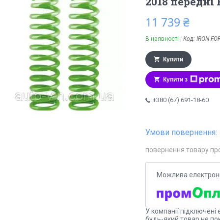
2018 передні
11 739 ₴
В наявності
Код:
IRON FO
Купити
Купити з
+380 (67) 691-18-60
повернення товару пр
У компанії підключені 
будь-який товар не по