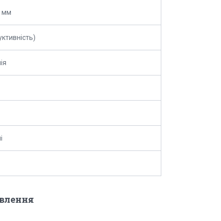
 мм
уктивність)
ія
і
овлення