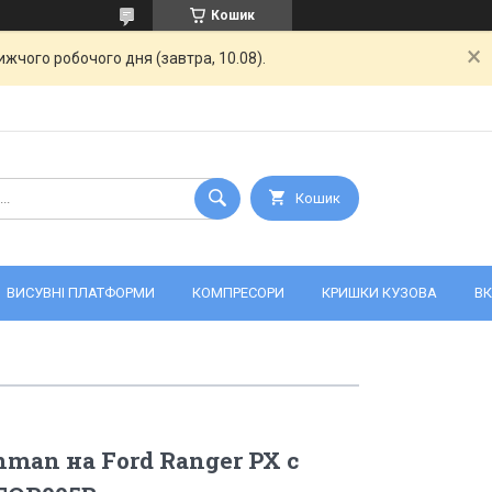
Кошик
жчого робочого дня (завтра, 10.08).
Кошик
ВИСУВНІ ПЛАТФОРМИ
КОМПРЕСОРИ
КРИШКИ КУЗОВА
ВК
man на Ford Ranger PX с