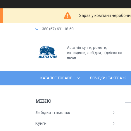
Зараз у компанії неробочи
+380 (67) 691-18-60
Auto-vin кунги, ролети,
вкладиши, лебідки, підвіска на
пікап
КАТАЛОГ ТОВАРІВ
ЛЕБІДКИ І ТАКЕЛАЖ
Лебідки і такелаж
Кунги