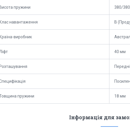
Висота пружини
380/380
Клас навантаження
B (Прод
Країна-виробник
Австрал
Ліфт
40 мм
Розташування
Передні
Специфікація
Посилен
Товщина пружини
18 мм
Інформація для зам