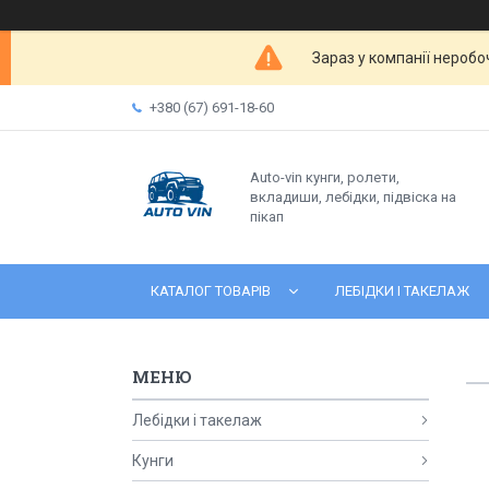
Зараз у компанії неробо
+380 (67) 691-18-60
Auto-vin кунги, ролети,
вкладиши, лебідки, підвіска на
пікап
КАТАЛОГ ТОВАРІВ
ЛЕБІДКИ І ТАКЕЛАЖ
Лебідки і такелаж
Кунги