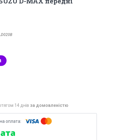
ISUZU D-MAX передні
LD020B
отягом 14 днів
за домовленістю