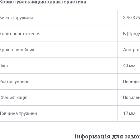
Користувальницькі характеристики
Висота пружини
375/375
Клас навантаження
B (Прод
Країна-виробник
Австрал
Ліфт
40 мм
Розташування
Передні
Специфікація
Посилен
Товщина пружини
17 мм
Інформація для зам