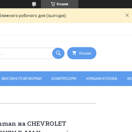
Кошик
ближчого робочого дня (сьогодні).
Кошик
ВИСУВНІ ПЛАТФОРМИ
КОМПРЕСОРИ
КРИШКИ КУЗОВА
ВК
nman на CHEVROLET