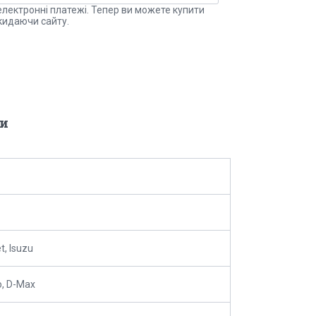
електронні платежі. Тепер ви можете купити
кидаючи сайту.
и
t, Isuzu
o, D-Max