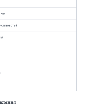
 мм
уктивність)
ія
і
овлення