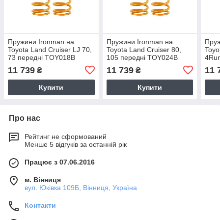
Пружини Ironman на
Пружини Ironman на
Пруж
Toyota Land Cruiser LJ 70,
Toyota Land Cruiser 80,
Toyo
73 передні TOY018B
105 передні TOY024B
4Run
TOY
11 739
11 739
11 
₴
₴
Купити
Купити
Про нас
Рейтинг не сформований
Менше 5 відгуків за останній рік
Працює з 07.06.2016
м. Вінниця
вул. Юківка 109Б, Вінниця, Україна
Контакти