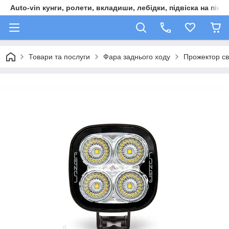
Auto-vin кунги, ролети, вкладиши, лебідки, підвіска на пікап
Товари та послуги
Фара заднього ходу
Прожектор сві