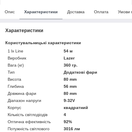
Опис
Характеристики
Доставка
Оплата
Умови 
Характеристики
Користувальницькі характеристики
1 lx Line
54 м
Виробник
Lazer
Вага (кг)
360 гр.
Тип
Додаткові фари
Висота
80 mm
Глибина
56 mm
Довжина фари
80 mm
Діапазон напруги
9-32V
Корпус
квадратний
Кількість світлодіодів
4
Оптична ефективність
92%
Потужність світлового
3016 лм