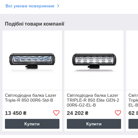
Всі умови повернення
Подібні товари компанії
Світлодіодна балка Lazer
Світлодіодна балка Lazer
Світ
Triple-R 850 00R6-Std-B
TRIPLE-R 850 Elite GEN-2
Trip
00R6-G2-EL-B
EL-
13 450
24 202
62 
₴
₴
Купити
Купити