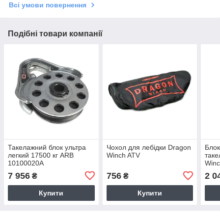
Всі умови повернення
Подібні товари компанії
Такелажний блок ультра
Чохол для лебідки Dragon
Блок
легкий 17500 кг ARB
Winch ATV
таке
10100020A
Win
7 956
756
2 0
₴
₴
Купити
Купити