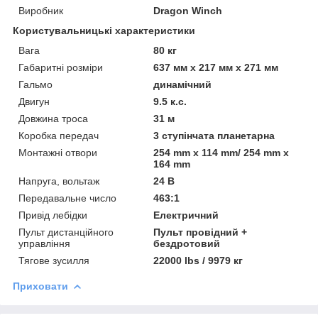
Виробник
Dragon Winch
Користувальницькі характеристики
Вага
80 кг
Габаритні розміри
637 мм х 217 мм х 271 мм
Гальмо
динамічний
Двигун
9.5 к.с.
Довжина троса
31 м
Коробка передач
3 ступінчата планетарна
Монтажні отвори
254 mm x 114 mm/ 254 mm x
164 mm
Напруга, вольтаж
24 В
Передавальне число
463:1
Привід лебідки
Електричний
Пульт дистанційного
Пульт провідний +
управління
бездротовий
Тягове зусилля
22000 lbs / 9979 кг
Приховати