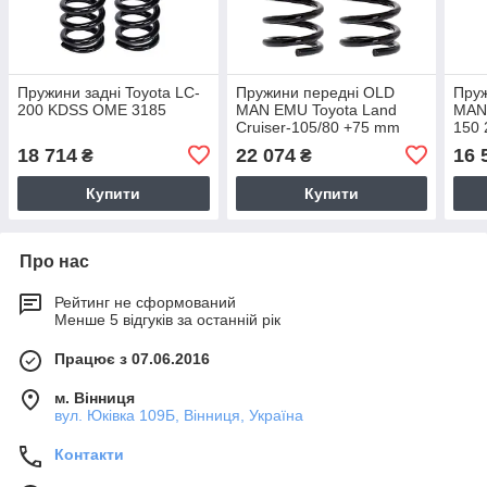
Пружини задні Toyota LC-
Пружини передні OLD
Пруж
200 KDSS OME 3185
MAN EMU Toyota Land
MAN
Cruiser-105/80 +75 mm
150
OME 2418
288
18 714
22 074
16 
₴
₴
Купити
Купити
Про нас
Рейтинг не сформований
Менше 5 відгуків за останній рік
Працює з 07.06.2016
м. Вінниця
вул. Юківка 109Б, Вінниця, Україна
Контакти