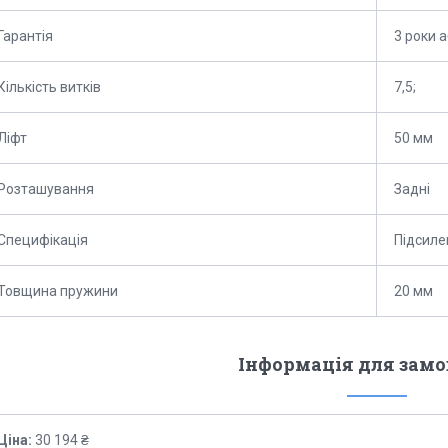
Гарантія
3 роки 
Кількість витків
7,5;
Ліфт
50 мм
Розташування
Задні
Специфікація
Підсиле
Товщина пружини
20 мм
Інформація для зам
Ціна:
30 194 ₴