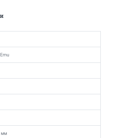
и
 Emu
 мм