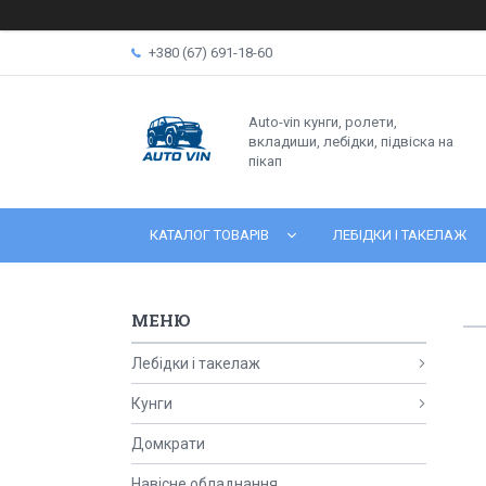
+380 (67) 691-18-60
Auto-vin кунги, ролети,
вкладиши, лебідки, підвіска на
пікап
КАТАЛОГ ТОВАРІВ
ЛЕБІДКИ І ТАКЕЛАЖ
Лебідки і такелаж
Кунги
Домкрати
Навісне обладнання