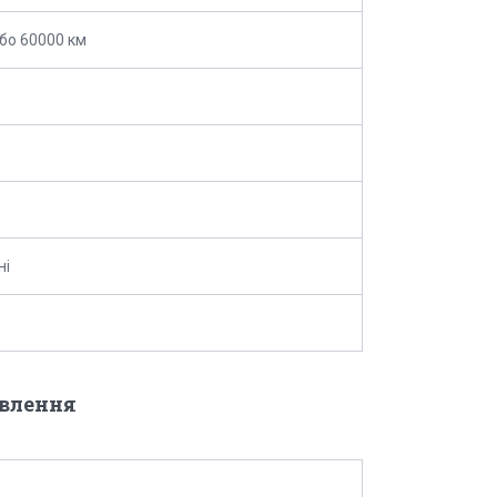
або 60000 км
ні
овлення