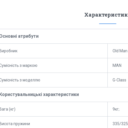
Характеристик
Основні атрибути
Виробник
Old Man
Сумісність з маркою
MAN
Сумісність з моделлю
G-Class
Користувальницькі характеристики
Вага (кг)
9кг;
Висота пружини
335/325