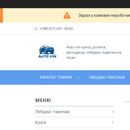
Зараз у компанії неробочи
+380 (67) 691-18-60
Auto-vin кунги, ролети,
вкладиши, лебідки, підвіска на
пікап
КАТАЛОГ ТОВАРІВ
ЛЕБІДКИ І ТАКЕЛАЖ
Лебідки і такелаж
Кунги