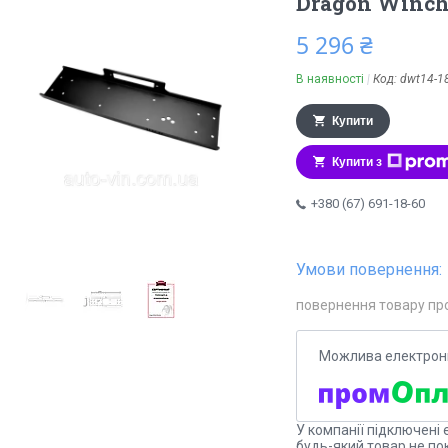
Dragon Winch
5 296 ₴
В наявності
Код:
dwt14-1
Купити
Купити з
+380 (67) 691-18-60
повернення товару пр
У компанії підключені 
будь-який товар не по