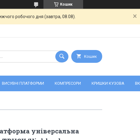
Кошик
жчого робочого дня (завтра, 08.08).
Кошик
ВИСУВНІ ПЛАТФОРМИ
КОМПРЕСОРИ
КРИШКИ КУЗОВА
ВК
атформа універсальна