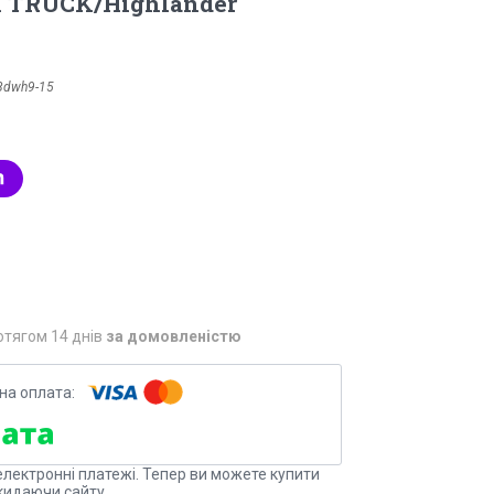
 TRUCK/Highlander
8dwh9-15
отягом 14 днів
за домовленістю
електронні платежі. Тепер ви можете купити
кидаючи сайту.