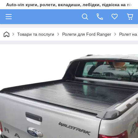
Auto-vin кунги, ролети, вкладиши, лебідки, підвіска на пікап
Товари та послуги
Ролети для Ford Ranger
Ролет на