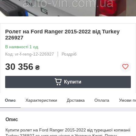
Ролет на Ford Ranger 2015-2022 від Turkey
226927
В наявності 1 од.
Код: vr-f-reng-12-226927
Роздріб
30 356
₴
Купити
Опис
Характеристики
Доставка
Оплата
Умови п
Опис
Купити ролет на Ford Ranger 2015-2022 від турецької копманіі
Turkey 226927 за низькою ціною в Укарина Києві. Повну