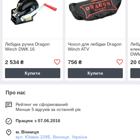
Лебідка ручна Dragon
Чохол для лебідки Dragon
Лебі
Winch DWK 16
Winch ATV
елек
DWM 
30 м
2 534
756
20 
₴
₴
Купити
Купити
Про нас
Рейтинг не сформований
Менше 5 відгуків за останній рік
Працює з 07.06.2016
м. Вінниця
вул. Юківка 109Б, Вінниця, Україна