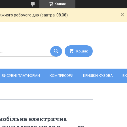
Кошик
жчого робочого дня (завтра, 08.08).
Кошик
ВИСУВНІ ПЛАТФОРМИ
КОМПРЕСОРИ
КРИШКИ КУЗОВА
ВК
мобільна електрична