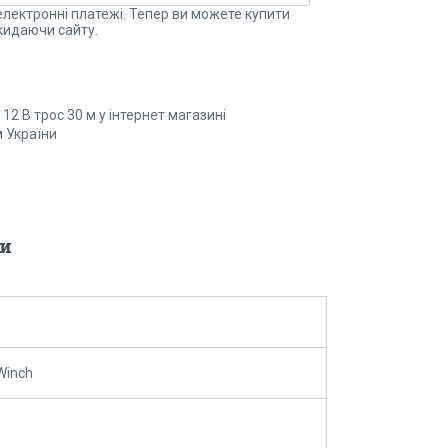
електронні платежі. Тепер ви можете купити
кидаючи сайту.
2 В трос 30 м у інтернет магазині
м України
и
Winch