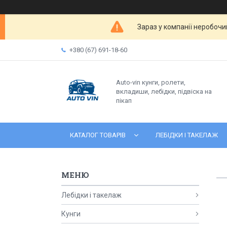
Зараз у компанії неробочи
+380 (67) 691-18-60
Auto-vin кунги, ролети,
вкладиши, лебідки, підвіска на
пікап
КАТАЛОГ ТОВАРІВ
ЛЕБІДКИ І ТАКЕЛАЖ
Лебідки і такелаж
Кунги