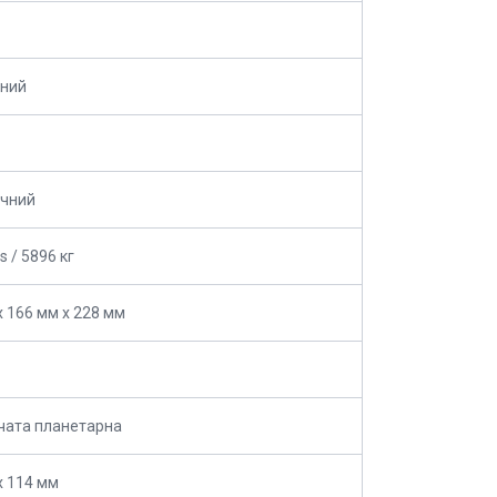
чний
ичний
s / 5896 кг
х 166 мм х 228 мм
нчата планетарна
х 114 мм