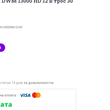
 DWM 13000 HD 12 В трос 30
m13000hd12v30
отягом 14 днів
за домовленістю