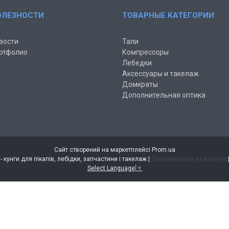
ОЛЕЗНОСТИ
ТОВАРНЫЕ КАТЕГОРИИ
вости
Тали
ртфолио
Компрессоры
Лебедки
Аксессуары и такелаж
Домкраты
Дополнительная оптика
Сайт створений на маркетплейсі
Prom.ua
Інтернет магазин AUTO-VIN - кунги для пікапів, лебідки, запчастини і такелаж |
Поскаржитися на контент
Select Language
▼