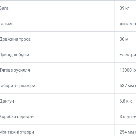
Вага
39 кг
Гальмо
динамі
Довжина троса
30 м
Привід лебідки
Електр
Тягове зусилля
13000 lb
Габаритні розміри
537 мм 
Двигун
6,8 к. с.
Коробка передач
3 ступі
Монтажні отвори
254 мм 