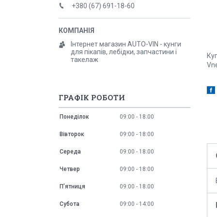
+380 (67) 691-18-60
Інтернет магазин AUTO-VIN - кунги
для пікапів, лебідки, запчастини і
Ку
такелаж
Vne
ГРАФІК РОБОТИ
Понеділок
09:00
18:00
Вівторок
09:00
18:00
Середа
09:00
18:00
Четвер
09:00
18:00
Пʼятниця
09:00
18:00
Субота
09:00
14:00