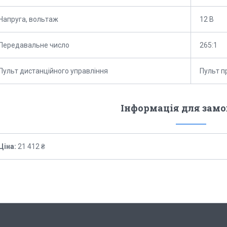
Напруга, вольтаж
12 В
Передавальне число
265:1
Пульт дистанційного управління
Пульт п
Інформація для зам
Ціна:
21 412 ₴