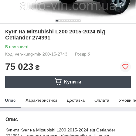
Кунг на Mitsubishi L200 2015-2024 від
Getlander 274391
В наявності
Код: ven-kung-mit-l200-15-2743
Роздріб
75 023
₴
Купити
Опис
Характеристики
Доставка
Оплата
Умови п
Опис
Купити Кунг на Mitsubishi L200 2015-2024 від Getlander
274391 у інтернет магазині Vnedorognik.ua. Ціна від