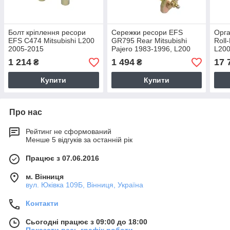
Болт кріплення ресори
Сережки ресори EFS
Орга
EFS C474 Mitsubishi L200
GR795 Rear Mitsubishi
Roll
2005-2015
Pajero 1983-1996, L200
L20
Triton 1987-2015
1 214
1 494
17 
₴
₴
Купити
Купити
Про нас
Рейтинг не сформований
Менше 5 відгуків за останній рік
Працює з 07.06.2016
м. Вінниця
вул. Юківка 109Б, Вінниця, Україна
Контакти
Сьогодні працює з 09:00 до 18:00