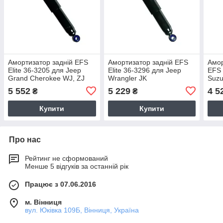
Амортизатор задній EFS
Амортизатор задній EFS
Амор
Elite 36-3205 для Jeep
Elite 36-3296 для Jeep
EFS 
Grand Cherokee WJ, ZJ
Wrangler JK
Suzu
JB43
5 552
5 229
4 5
₴
₴
Купити
Купити
Про нас
Рейтинг не сформований
Менше 5 відгуків за останній рік
Працює з 07.06.2016
м. Вінниця
вул. Юківка 109Б, Вінниця, Україна